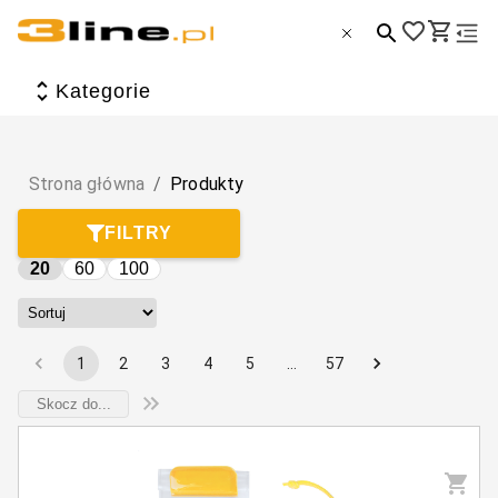
Wszystkie produkty
Kategorie
Artykuły biurowe i szkolne
Dom i ogród
Strona główna
/
Produkty
Dzieci i zabawa
FILTRY
Torby, plecaki, walizki i portfele
20
60
100
Zdrowie i uroda
Tematyczne
1
2
3
4
5
…
57
Sport, hobby i wypoczynek
Elektronika i akcesoria
Jedzenie i picie