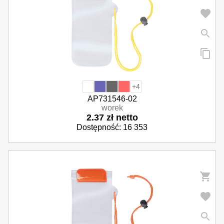
Parasole reklamowe
Odzież i akcesoria
Okazjonalne i upominkowe
+4
AP731546-02
worek
2.37 zł netto
Dostępność: 16 353