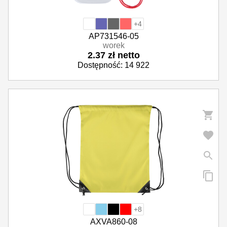
+4
AP731546-05
worek
2.37 zł netto
Dostępność: 14 922
+8
AXVA860-08