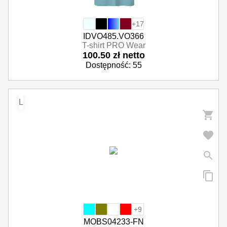
+17
IDVO485.VO366
T-shirt PRO Wear
100.50 zł netto
Dostępność: 55
L
+9
MOBS04233-FN