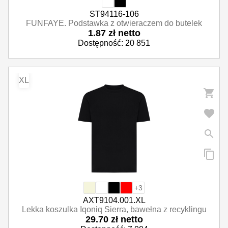
ST94116-106
FUNFAYE. Podstawka z otwieraczem do butelek
1.87 zł netto
Dostępność: 20 851
XL
+3
AXT9104.001.XL
Lekka koszulka Iqoniq Sierra, bawełna z recyklingu
29.70 zł netto