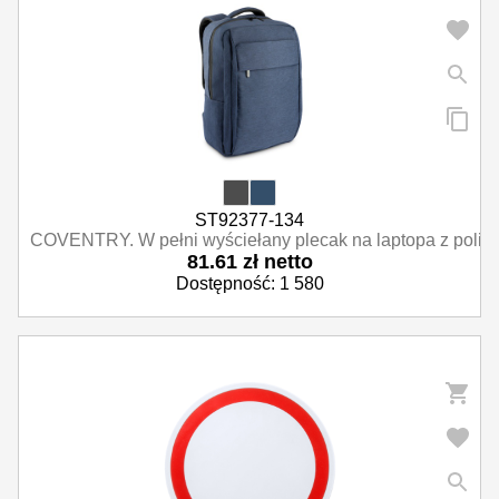
Parasole reklamowe
Odzież i akcesoria
Okazjonalne i upominkowe
ST92377-134
COVENTRY. W pełni wyściełany plecak na laptopa z poliestr
81.61 zł netto
Dostępność: 1 580