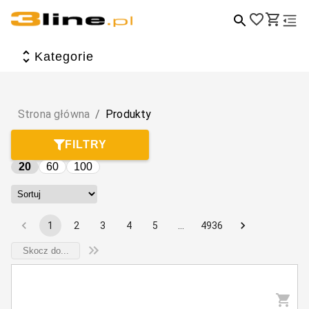
Wszystkie produkty
Kategorie
Artykuły biurowe i szkolne
Dom i ogród
Strona główna
/
Produkty
Dzieci i zabawa
FILTRY
Torby, plecaki, walizki i portfele
20
60
100
Zdrowie i uroda
Tematyczne
1
2
3
4
5
…
4936
Sport, hobby i wypoczynek
Elektronika i akcesoria
Jedzenie i picie