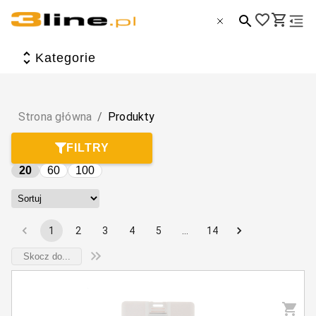
Wszystkie produkty
Kategorie
Artykuły biurowe i szkolne
Dom i ogród
Strona główna
/
Produkty
Dzieci i zabawa
FILTRY
Torby, plecaki, walizki i portfele
20
60
100
Zdrowie i uroda
Tematyczne
1
2
3
4
5
…
14
Sport, hobby i wypoczynek
Elektronika i akcesoria
Jedzenie i picie