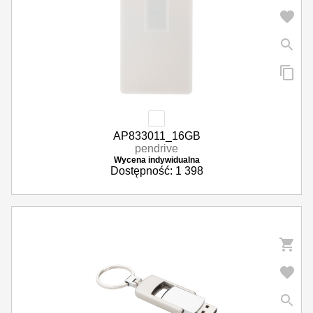
AP833011_16GB
pendrive
Wycena indywidualna
Dostępność: 1 398