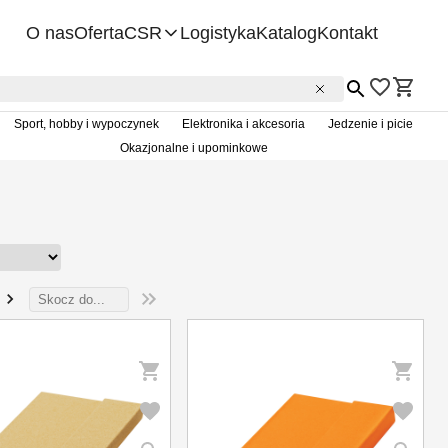
O nas
Oferta
CSR
Logistyka
Katalog
Kontakt
Etyka biznesu
Ochrona środkowiska
Sport, hobby i wypoczynek
Elektronika i akcesoria
Jedzenie i picie
Zrównoważony rozwój
Okazjonalne i upominkowe