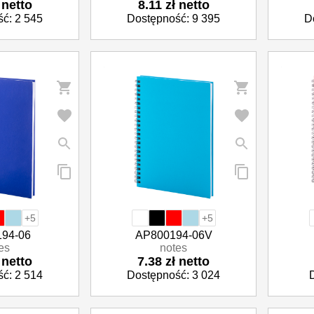
 netto
8.11 zł netto
ć: 2 545
Dostępność: 9 395
D
+5
+5
94-06
AP800194-06V
es
notes
 netto
7.38 zł netto
ć: 2 514
Dostępność: 3 024