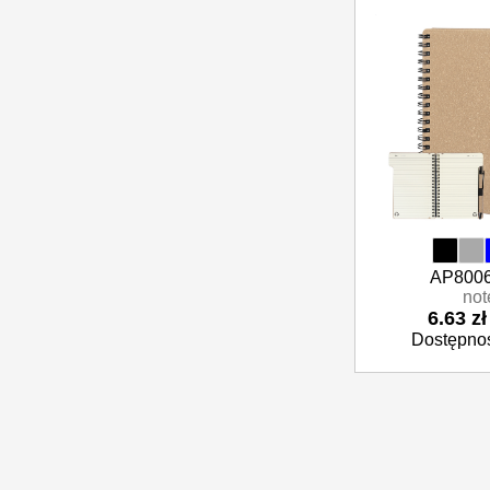
Parasole reklamowe
Inne
Odzież i akcesoria
Okazjonalne i upominkowe
AP8006
not
6.63 zł
Dostępnoś