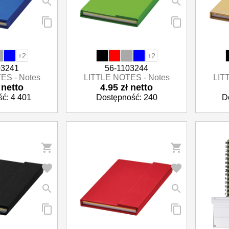
+2
+2
03241
56-1103244
ES - Notes
LITTLE NOTES - Notes
LIT
 netto
4.95 zł netto
ć: 4 401
Dostępność: 240
D