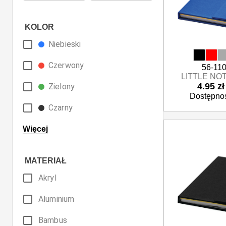
KOLOR
Niebieski
Czerwony
56-11
LITTLE NOT
4.95 zł
Zielony
Dostępnoś
Czarny
Beżowy
Więcej
Biały
MATERIAŁ
Bordowy
Akryl
Brązowy
Aluminium
Fioletowy
Bambus