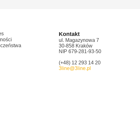
es
Kontakt
tności
ul. Magazynowa 7
eczeństwa
30-858 Kraków
NIP 679-281-93-50
(+48) 12 293 14 20
3line@3line.pl