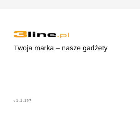
Twoja marka – nasze gadżety
v
1.1.107