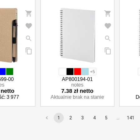
+5
99-00
AP800194-01
es
notes
 netto
7.38 zł netto
ć: 3 977
Aktualnie brak na stanie
D
1
2
3
4
5
…
141