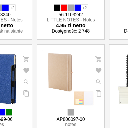
+2
+2
03240
56-1103242
ES - Notes
LITTLE NOTES - Notes
 netto
4.95 zł netto
ak na stanie
Dostępność: 2 748
D
99-06
AP800097-00
es
notes