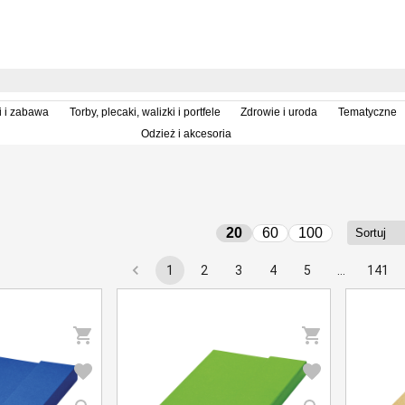
i i zabawa
Torby, plecaki, walizki i portfele
Zdrowie i uroda
Tematyczne
Odzież i akcesoria
20
60
100
1
2
3
4
5
…
141