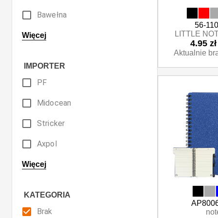
Kremowy
Bawełna
56-11
Pomarańczowy
LITTLE NOT
Ceramika
Więcej
4.95 zł
Przezroczysty
Aktualnie br
Drewno
IMPORTER
Różowy
Ekoskóra
PF
Srebrny
Korek
Midocean
Szary
Metal
Stricker
Złoty
Mikrofibra
Axpol
Żółty
Papier
ID
Więcej
Wielokolorowy
Plastik
Anda
KATEGORIA
Poliester
AP8006
Rolly
Brak
not