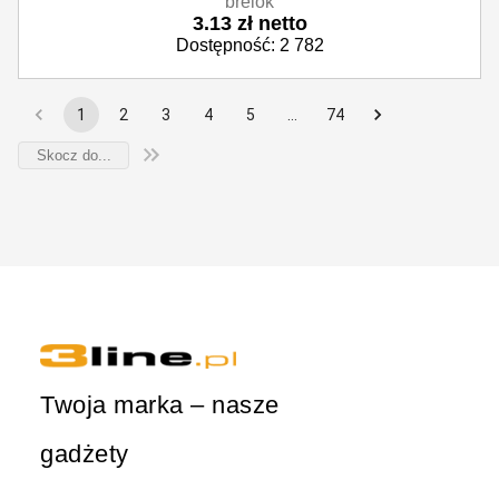
brelok
3.13 zł netto
Dostępność: 2 782
1
2
3
4
5
…
74
Twoja marka – nasze
gadżety