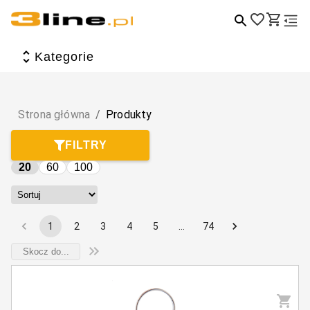
Wszystkie produkty
Kategorie
Artykuły biurowe i szkolne
Dom i ogród
Strona główna
/
Produkty
Dzieci i zabawa
FILTRY
Torby, plecaki, walizki i portfele
20
60
100
Zdrowie i uroda
Tematyczne
1
2
3
4
5
…
74
Sport, hobby i wypoczynek
Elektronika i akcesoria
Jedzenie i picie