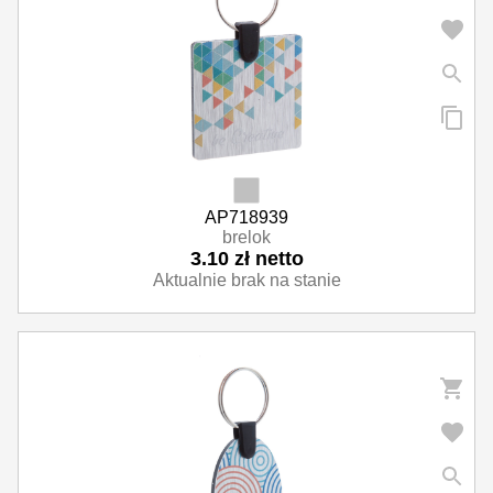
Parasole reklamowe
Odzież i akcesoria
Okazjonalne i upominkowe
AP718939
brelok
3.10 zł netto
Aktualnie brak na stanie