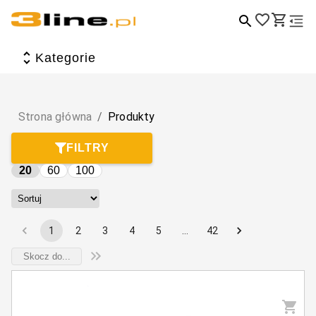
Wszystkie produkty
Kategorie
Artykuły biurowe i szkolne
Dom i ogród
Strona główna
/
Produkty
Dzieci i zabawa
FILTRY
Torby, plecaki, walizki i portfele
20
60
100
Zdrowie i uroda
Tematyczne
1
2
3
4
5
…
42
Sport, hobby i wypoczynek
Elektronika i akcesoria
Jedzenie i picie