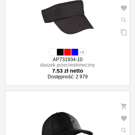
Parasole reklamowe
Odzież i akcesoria
Okazjonalne i upominkowe
+2
AP731934-10
daszek przeciwsłoneczny
7.53 zł netto
Dostępność: 2 979