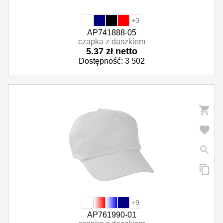
+3
AP741888-05
czapka z daszkiem
5.37 zł netto
Dostępność: 3 502
+9
AP761990-01