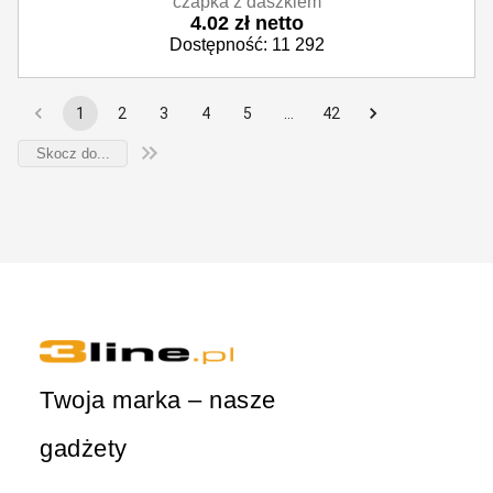
czapka z daszkiem
4.02 zł netto
Dostępność: 11 292
1
2
3
4
5
…
42
Twoja marka – nasze
gadżety