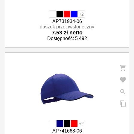
+2
AP731934-06
daszek przeciwsłoneczny
7.53 zł netto
Dostępność: 5 492
+2
AP741668-06