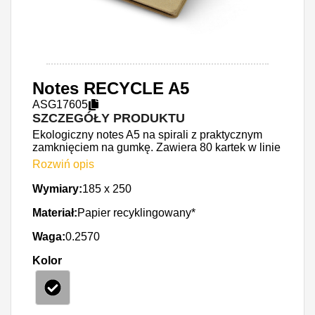
Parasole reklamowe
Odzież i akcesoria
Okazjonalne i upominkowe
Notes RECYCLE A5
ASG17605
SZCZEGÓŁY PRODUKTU
Ekologiczny notes A5 na spirali z praktycznym
zamknięciem na gumkę. Zawiera 80 kartek w linie
wykonanych z papieru po recyklingu. Uroku
Rozwiń opis
dodaje ozdobne wykończenie tekturą falistą. Logo
nadrukujemy na okładce.
Wymiary
:
185 x 250
Materiał
:
Papier recyklingowany*
Waga
:
0.2570
Kolor