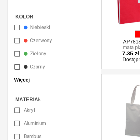
KOLOR
Niebieski
Czerwony
AP7818
mata p
7.35 zł
Zielony
Dostępn
Czarny
Beżowy
Więcej
Biały
MATERIAŁ
Bordowy
Akryl
Brązowy
Aluminium
Fioletowy
Bambus