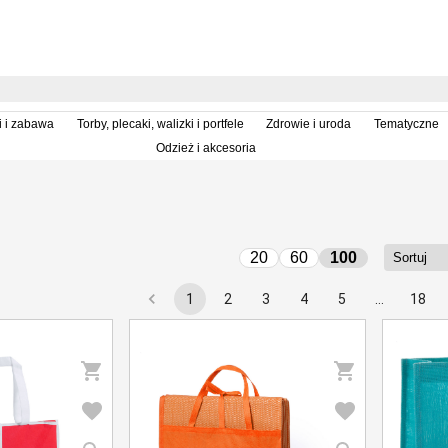
i i zabawa
Torby, plecaki, walizki i portfele
Zdrowie i uroda
Tematyczne
Odzież i akcesoria
20
60
100
1
2
3
4
5
…
18