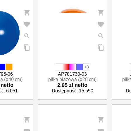
+3
95-06
AP781730-03
wa (ø40 cm)
piłka plażowa (ø28 cm)
piłk
 netto
2.95 zł netto
ć: 6 051
Dostępność: 15 550
Do