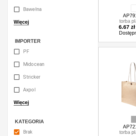
Kremowy
Bawełna
AP79
Pomarańczowy
torba p
Ceramika
Więcej
6.67 zł
Przezroczysty
Dostępn
Drewno
IMPORTER
Różowy
Ekoskóra
PF
Srebrny
Korek
Midocean
Szary
Metal
Stricker
Złoty
Mikrofibra
Axpol
Żółty
Papier
ID
Więcej
Wielokolorowy
Plastik
Anda
KATEGORIA
Poliester
AP72
Rolly
Brak
torba p