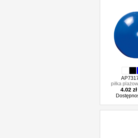
Parasole reklamowe
Inne
Odzież i akcesoria
Okazjonalne i upominkowe
AP7317
piłka plażo
4.02 zł
Dostępnoś