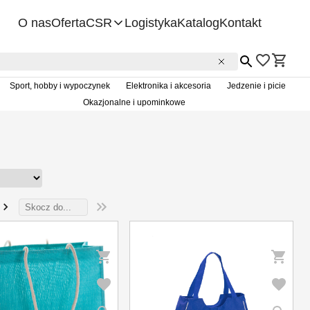
O nas
Oferta
CSR
Logistyka
Katalog
Kontakt
Etyka biznesu
Ochrona środkowiska
Sport, hobby i wypoczynek
Elektronika i akcesoria
Jedzenie i picie
Zrównoważony rozwój
Okazjonalne i upominkowe