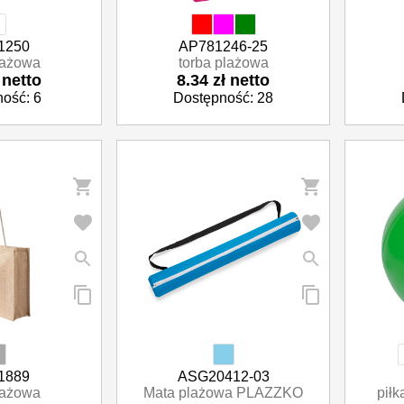
1250
AP781246-25
lażowa
torba plażowa
 netto
8.34 zł netto
ość: 6
Dostępność: 28
1889
ASG20412-03
lażowa
Mata plażowa PLAZZKO
piłk