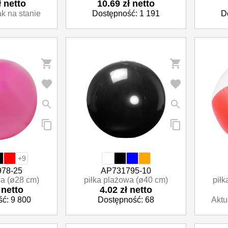
ł netto
10.69 zł netto
ak na stanie
Dostępność: 1 191
D
+9
78-25
AP731795-10
wa (ø28 cm)
piłka plażowa (ø40 cm)
piłk
 netto
4.02 zł netto
ć: 9 800
Dostępność: 68
Aktu