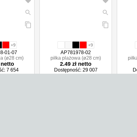
+9
+9
8-01-07
AP781978-02
wa (ø28 cm)
piłka plażowa (ø28 cm)
piłk
 netto
2.49 zł netto
ć: 7 654
Dostępność: 29 007
D