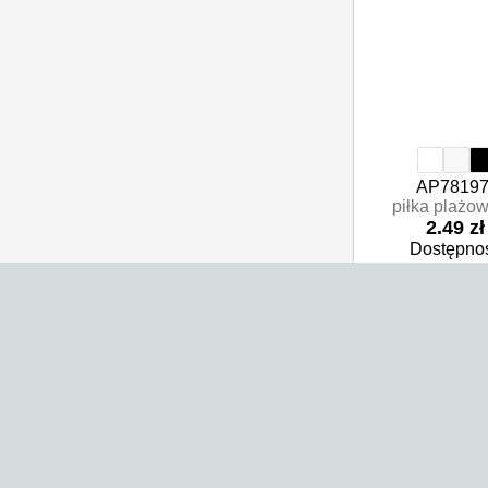
AP78197
piłka plażo
2.49 zł
Dostępnoś